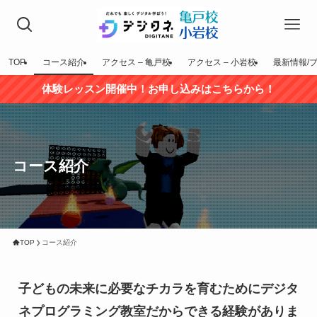
TOP
コース紹介
アクセス – 亀戸校
アクセス – 小岩校
最新情報/
体験レッスン開催中！お申し込みはこちらから！
コース紹介
TOP
コース紹介
子どもの未来に必要なチカラを育むためにデジタ
ネプログラミング教室だからできる経験がありま