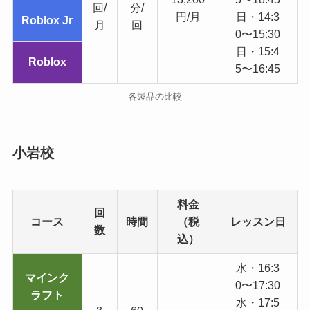
回/
分/
円/月
日・14:3
Roblox Jr
月
回
0〜15:30
日・15:4
Roblox
5〜16:45
各製品の比較
小岩校
料金
回
コース
時間
（税
レッスン日
数
込）
水・16:3
マインク
0〜17:30
ラフト
水・17:5