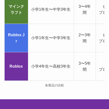
マインク
3〜4年
ビ
小学1年生〜中学3年生
ラフト
間
プロ
Roblox J
2〜3年
ビ
小学1年生〜中学3年生
r
間
プロ
3〜5年
テ
Roblox
小学4年生〜高校3年生
間
プロ
各製品の比較