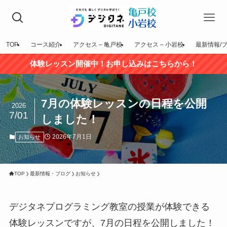
TOP
コース紹介
アクセス – 亀戸校
アクセス – 小岩校
最新情報/
体験レッスン開催中！お申し込みはこちらから！
7月の体験レッスンの日程を公開
2026
7/01
しました！
2026年7月1日
お知らせ
TOP
最新情報・ブログ
お知らせ
デジタネプログラミング教室の授業が体験できる
体験レッスンですが、7月の日程を公開しました！